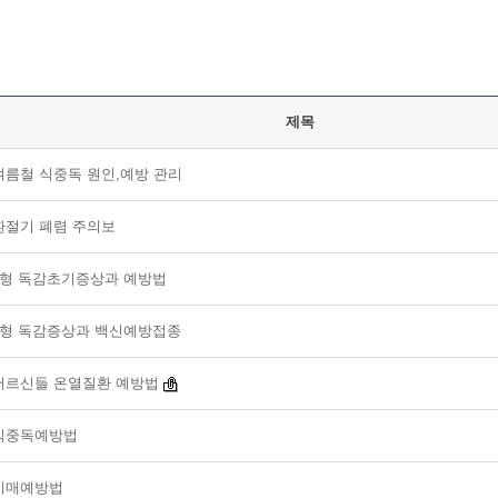
제목
여름철 식중독 원인,예방 관리
환절기 폐렴 주의보
b형 독감초기증상과 예방법
a형 독감증상과 백신예방접종
어르신들 온열질환 예방법
식중독예방법
치매예방법