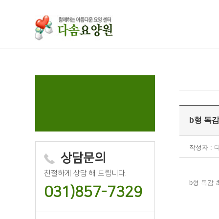
주메뉴 바로가기
컨텐츠 바로가기
b형 독
작성자 :
상담문의
친절하게 상담 해 드립니다.
b형 독감
031)857-7329